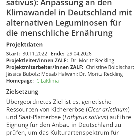
sativus): Anpassung an den
Klimawandel in Deutschland mit
alternativen Leguminosen für
die menschliche Ernährung
Projektdaten
CiLaKlima -
Start:
30.11.2022
Ende:
29.04.2026
Screening
Projektleiter/innen ZALF:
Dr. Moritz Reckling
CiLaKlima -
genetischer
Projektmitarbeiter/innen ZALF:
Christine Boldischar;
Screening of
Ressourcen
Jéssica Bubolz; Mosab Halwani; Dr. Moritz Reckling
genetic
von
Homepage:
CiLaKlima
resources of
Kichererbse
chickpea
Zielsetzung
(Cicer
(Cicer
arietinum)
Übergeordnetes Ziel ist es, genetische
arietinum)
und Saat-
Ressourcen von Kichererbse (
Cicer arietinum
)
and grass
Platterbse
pea
und Saat-Platterbse (
Lathyrus sativus
) auf ihre
(Lathyrus
(Lathyrus
01.12.2022
30.04.20
Eignung für den Anbau in Deutschland zu
2328
sativus):
sativus):
00:00:00
00:00:00
prüfen, um das Kulturartenspektrum für
Anpassung
Adaptation