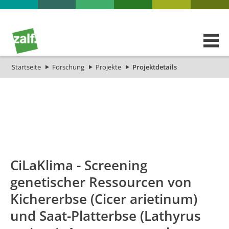
Startseite
Forschung
Projekte
Projektdetails
id
Titel_deu
Titel_eng
Projekt_Start
Projekt_
CiLaKlima - Screening
genetischer Ressourcen von
Kichererbse (Cicer arietinum)
und Saat-Platterbse (Lathyrus