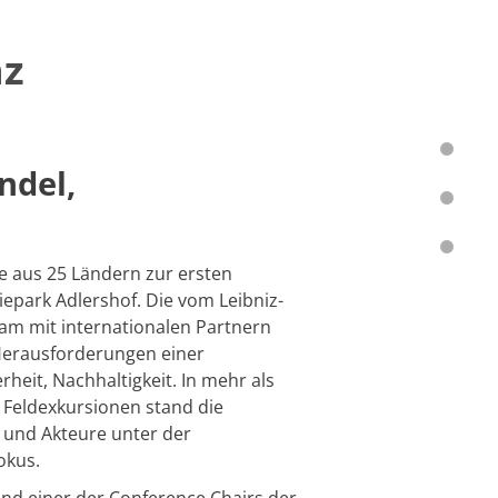
nz
wandel,
e aus 25 Ländern zur ersten
epark Adlershof. Die vom Leibniz-
sam mit internationalen Partnern
 Herausforderungen einer
heit, Nachhaltigkeit. In mehr als
 Feldexkursionen stand die
n und Akteure unter der
okus.
nd einer der Conference Chairs der