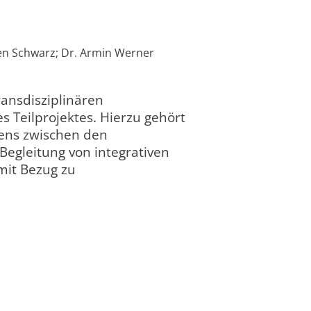
gen Schwarz; Dr. Armin Werner
ransdisziplinären
s Teilprojektes. Hierzu gehört
kens zwischen den
 Begleitung von integrativen
mit Bezug zu
01.10.2004
31.03.2008
abgeschlossen
completed
00:00:00
00:00:00