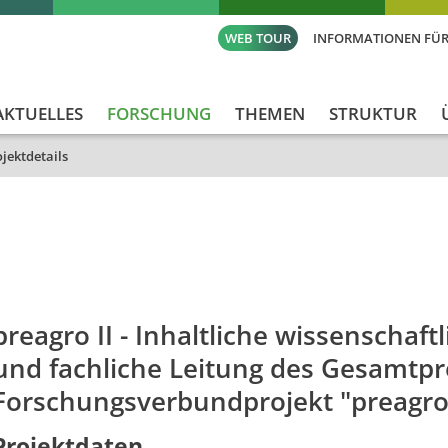
WEB TOUR
INFORMATIONEN FÜR
AKTUELLES
FORSCHUNG
THEMEN
STRUKTUR
jektdetails
id
Titel_deu
Titel_eng
preagro II - Inhaltliche wissenschaft
und fachliche Leitung des Gesamtpr
Forschungsverbundprojekt "preagro 
Projektdaten