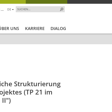
 …
DE
ÜBER UNS
KARRIERE
DIALOG
Projekt_Start
Projekt_Ende
Projektstatus
Projektstatus_
liche Strukturierung
ojektes (TP 21 im
II")