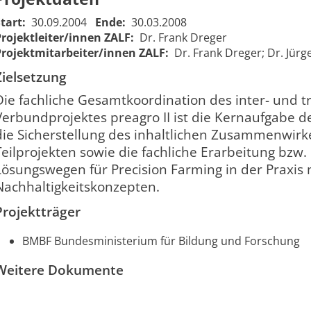
Start:
30.09.2004
Ende:
30.03.2008
Projektleiter/innen ZALF:
Dr. Frank Dreger
Projektmitarbeiter/innen ZALF:
Dr. Frank Dreger; Dr. Jür
Zielsetzung
Die fachliche Gesamtkoordination des inter- und t
Verbundprojektes preagro II ist die Kernaufgabe de
die Sicherstellung des inhaltlichen Zusammenwir
preagro II - Inhaltliche
preagro II - Professional
Teilprojekten sowie die fachliche Erarbeitung bzw.
wissenschaftliche
management of the overall
Lösungswegen für Precision Farming in der Praxis 
Strukturierung und
project and scientific
Nachhaltigkeitskonzepten.
878
fachliche Leitung des
structuring of its content
Gesamtprojektes (TP 21 im
(TP 21 im
Projektträger
Forschungsverbundprojekt
Forschungsverbundprojekt
"preagro II")
"preagro II")
BMBF Bundesministerium für Bildung und Forschung
Weitere Dokumente