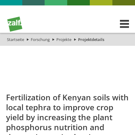
Startseite
Forschung
Projekte
Projektdetails
id
Titel_deu
Titel_eng
Projekt_Start
Projekt_En
Fertilization of Kenyan soils with
local tephra to improve crop
yield by increasing the plant
phosphorus nutrition and