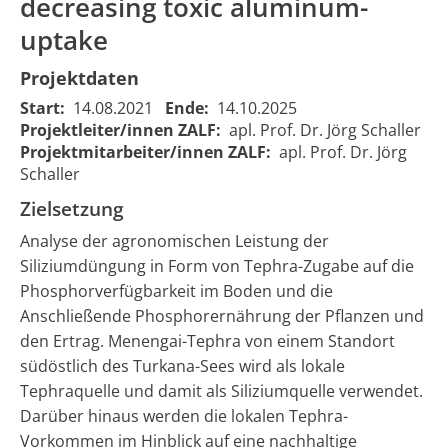
decreasing toxic aluminum-
uptake
Projektdaten
Start:
14.08.2021
Ende:
14.10.2025
Projektleiter/innen ZALF:
apl. Prof. Dr. Jörg Schaller
Fertilization
Fertilization
Projektmitarbeiter/innen ZALF:
apl. Prof. Dr. Jörg
of Kenyan
of Kenyan
Schaller
soils with
soils with
Zielsetzung
local tephra
local tephra
to improve
to improve
Analyse der agronomischen Leistung der
crop yield
crop yield
Siliziumdüngung in Form von Tephra-Zugabe auf die
by
by
Phosphorverfügbarkeit im Boden und die
increasing
increasing
15.08.2021
15.10.2025
2239
Anschließende Phosphorernährung der Pflanzen und
the plant
the plant
00:00:00
00:00:00
den Ertrag. Menengai-Tephra von einem Standort
phosphorus
phosphorus
nutrition
nutrition
südöstlich des Turkana-Sees wird als lokale
and
and
Tephraquelle und damit als Siliziumquelle verwendet.
decreasing
decreasing
Darüber hinaus werden die lokalen Tephra-
toxic
toxic
Vorkommen im Hinblick auf eine nachhaltige