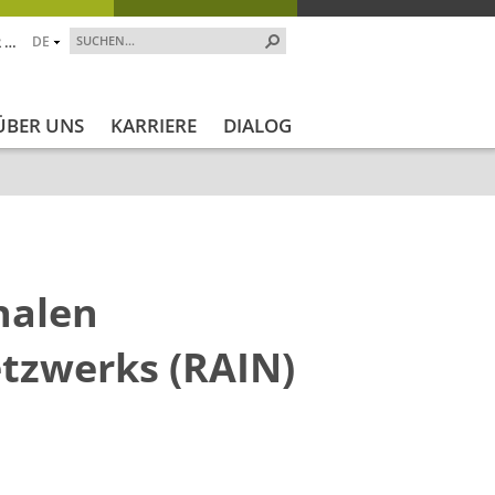
 …
DE
ÜBER UNS
KARRIERE
DIALOG
nalen
etzwerks (RAIN)