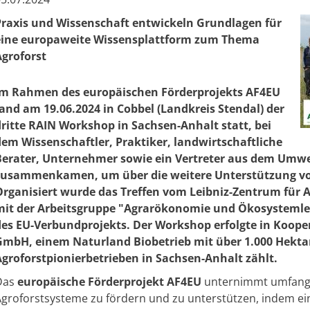
Praxis und Wissenschaft entwickeln Grundlagen für
eine europaweite Wissensplattform zum Thema
Agroforst
Im Rahmen des
europäischen Förderprojekts AF4EU
fand am 19.06.2024 in Cobbel (Landkreis Stendal) der
dritte RAIN Workshop in Sachsen-Anhalt statt, bei
dem Wissenschaftler, Praktiker, landwirtschaftliche
Berater, Unternehmer sowie ein Vertreter aus dem Umw
zusammenkamen, um über die weitere Unterstützung vo
Organisiert wurde das Treffen vom Leibniz-Zentrum für 
mit der Arbeits​gruppe "Agrarökonomie und Ökosystemle
des EU-Verbundprojekts. Der Workshop erfolgte in Koope
GmbH, einem Naturland Biobetrieb mit über 1.000 Hektar
Agroforstpionierbetrieben in Sachsen-Anhalt zählt.​
Das
europäische Förderprojekt AF4EU
unternimmt umfangre
groforstsysteme zu fördern und zu unterstützen, indem ei