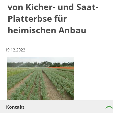
von Kicher- und Saat-
Platterbse für
heimischen Anbau
19.12.2022
Kontakt
Ist ein wirtschaftlicher Anbau von Kichererbsen und