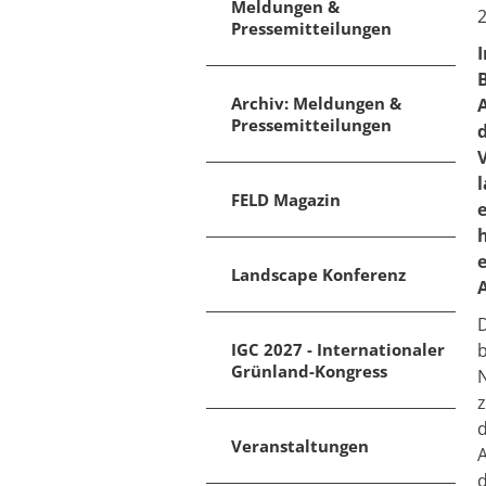
Meldungen &
2
Pressemitteilungen
Archiv: Meldungen &
A
Pressemitteilungen
V
FELD Magazin
Landscape Konferenz
A
D
IGC 2027 - Internationaler
b
Grünland-Kongress
N
z
d
Veranstaltungen
A
d