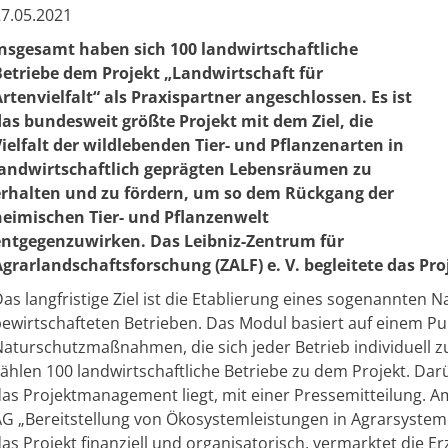
7.05.2021
Insgesamt haben sich 100 landwirtschaftliche
Betriebe dem Projekt „Landwirtschaft für
rtenvielfalt“ als Praxispartner angeschlossen. Es ist
das bundesweit größte Projekt mit dem Ziel, die
ielfalt der wildlebenden Tier- und Pflanzenarten in
landwirtschaftlich geprägten Lebensräumen zu
erhalten und zu fördern, um so dem Rückgang der
heimischen Tier- und Pflanzenwelt
entgegenzuwirken. Das Leibniz-Zentrum für
grarlandschaftsforschung (ZALF) e. V. begleitete das Pro
as langfristige Ziel ist die Etablierung eines sogenannten
ewirtschafteten Betrieben. Das Modul basiert auf einem Pu
aturschutzmaßnahmen, die sich jeder Betrieb individuell 
ählen 100 landwirtschaftliche Betriebe zu dem Projekt. Da
as Projektmanagement liegt, mit einer Pressemitteilung. A
G „Bereitstellung von Ökosystemleistungen in Agrarsystem
as Projekt finanziell und organisatorisch, vermarktet die 