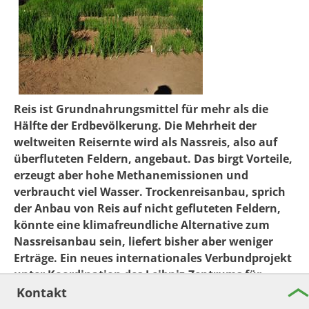
Reis ist Grundnahrungsmittel für mehr als die
Hälfte der Erdbevölkerung. Die Mehrheit der
weltweiten Reisernte wird als Nassreis, also auf
überfluteten Feldern, angebaut. Das birgt Vorteile,
erzeugt aber hohe Methanemissionen und
verbraucht viel Wasser. Trockenreisanbau, sprich
der Anbau von Reis auf nicht gefluteten Feldern,
könnte eine klimafreundliche Alternative zum
Nassreisanbau sein, liefert bisher aber weniger
Erträge. Ein neues internationales Verbundprojekt
unter Koordination des Leibniz-Zentrums für
Agrarlandschaftsforschung (ZALF) e. V. untersucht
Kontakt
nun, wie die Erträge gesteigert werden könnten.