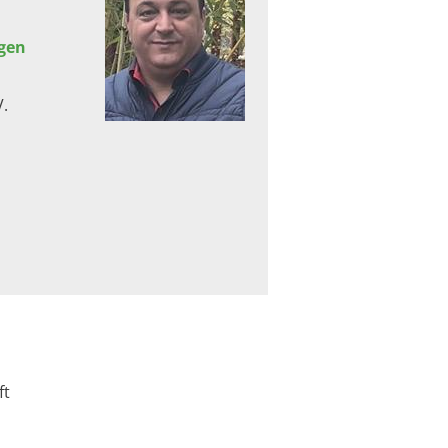
gen
V.
ft