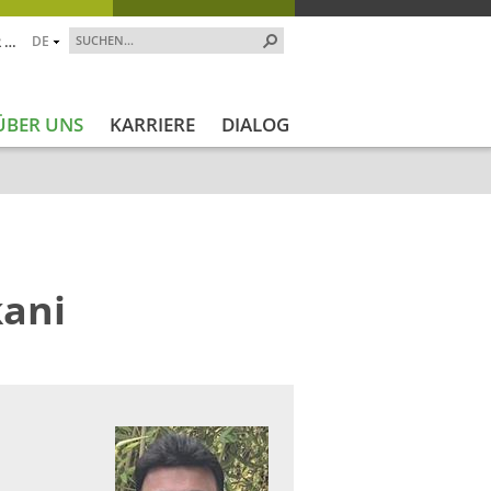
 …
DE
ÜBER UNS
KARRIERE
DIALOG
kani