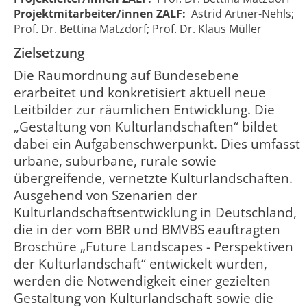
Projektmitarbeiter/innen ZALF:
Astrid Artner-Nehls;
Prof. Dr. Bettina Matzdorf; Prof. Dr. Klaus Müller
Zielsetzung
Die Raumordnung auf Bundesebene
erarbeitet und konkretisiert aktuell neue
Leitbilder zur räumlichen Entwicklung. Die
„Gestaltung von Kulturlandschaften“ bildet
dabei ein Aufgabenschwerpunkt. Dies umfasst
urbane, suburbane, rurale sowie
übergreifende, vernetzte Kulturlandschaften.
Future
Future
Ausgehend von Szenarien der
Landscapes
landscapes -
01.02.2006
30.09.2006
Kulturlandschaftsentwicklung in Deutschland,
981
- Strategies
Strategien der
00:00:00
00:00:00
of land use
die in der vom BBR und BMVBS eauftragten
Raumordnung
planning
Broschüre „Future Landscapes - Perspektiven
der Kulturlandschaft“ entwickelt wurden,
werden die Notwendigkeit einer gezielten
Gestaltung von Kulturlandschaft sowie die