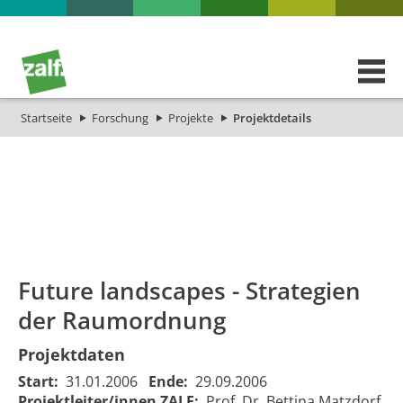
Startseite
Forschung
Projekte
Projektdetails
id
Titel_deu
Titel_eng
Projekt_Start
Projekt_E
Future landscapes - Strategien
der Raumordnung
Projektdaten
Start:
31.01.2006
Ende:
29.09.2006
Projektleiter/innen ZALF:
Prof. Dr. Bettina Matzdorf