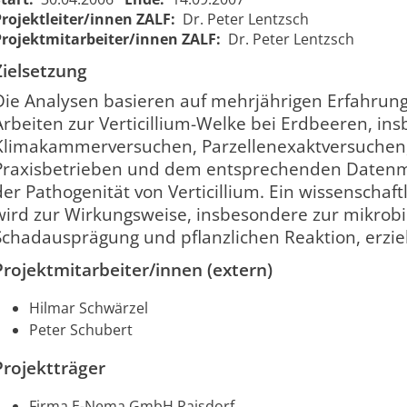
Projektleiter/innen ZALF:
Dr. Peter Lentzsch
Projektmitarbeiter/innen ZALF:
Dr. Peter Lentzsch
Zielsetzung
Die Analysen basieren auf mehrjährigen Erfahrun
Arbeiten zur Verticillium-Welke bei Erdbeeren, in
Comparative
Klimakammerversuchen, Parzellenexaktversuchen
Vergleichende
response of
Praxisbetrieben und dem entsprechenden Daten
Wirkungsanalyse
strawberries
der Pathogenität von Verticillium. Ein wissenschaft
von Präparaten
to
wird zur Wirkungsweise, insbesondere zur mikrobi
01.05.2006
15.09.2007
959
gegen die
biocontrol
00:00:00
00:00:00
Schadausprägung und pflanzlichen Reaktion, erziel
Verticillium-
agents
Welke bei
against
Projektmitarbeiter/innen (extern)
Erdbeeren
Verticillium
wilt
Hilmar Schwärzel
Peter Schubert
Projektträger
Firma E-Nema GmbH Raisdorf