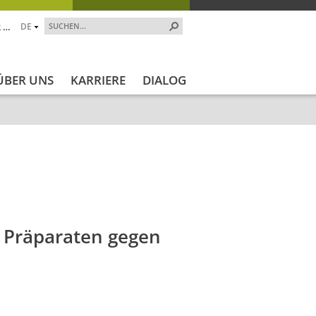
 …
DE
ÜBER UNS
KARRIERE
DIALOG
nde
Projektstatus
Projektstatus_en
ZALF_Institute
 Präparaten gegen