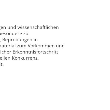
gen und wissenschaftlichen
sbesondere zu
, Beprobungen in
material zum Vorkommen und
licher Erkenntnisfortschritt
Leibniz-Zentrum für
ellen Konkurrenz,
Agrarlandschaftsfors
abgeschlossen
completed
(ZALF) e. V. (Projekte v
t.
2018)