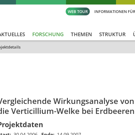
WEB TOUR
INFORMATIONEN FÜR
AKTUELLES
FORSCHUNG
THEMEN
STRUKTUR
jektdetails
id
Titel_deu
Titel_eng
Projekt_Start
Projekt_E
Vergleichende Wirkungsanalyse von
die Verticillium-Welke bei Erdbeeren
Projektdaten
Start:
30.04.2006
Ende:
14.09.2007