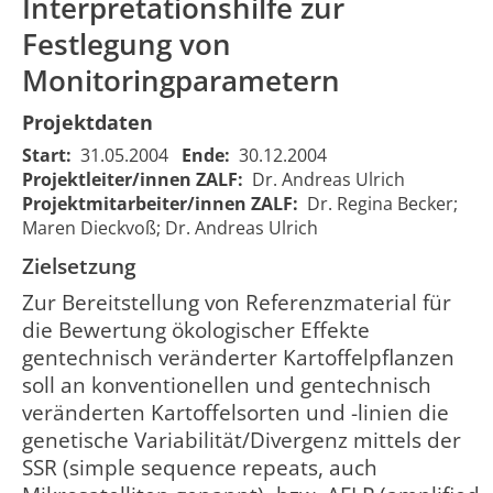
Interpretationshilfe zur
Festlegung von
Monitoringparametern
Projektdaten
Investigation
of the
Start:
31.05.2004
Ende:
30.12.2004
genetic
Projektleiter/innen ZALF:
Dr. Andreas Ulrich
Untersuchungen zur
diversity of
Projektmitarbeiter/innen ZALF:
Dr. Regina Becker;
Ermittlung der
conventional
Maren Dieckvoß; Dr. Andreas Ulrich
genetischen Divergenz
and
von konventionellen
Zielsetzung
transgenic
01.06.2004
3
553
und transgenen
potato
00:00:00
0
Zur Bereitstellung von Referenzmaterial für
Kartoffelsorten als
varieties - a
die Bewertung ökologischer Effekte
Interpretationshilfe
baseline
zur Festlegung von
gentechnisch veränderter Kartoffelpflanzen
study to
Monitoringparametern
soll an konventionellen und gentechnisch
evaluate
veränderten Kartoffelsorten und -linien die
monitoring
parameters
genetische Variabilität/Divergenz mittels der
SSR (simple sequence repeats, auch