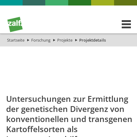
Startseite
Forschung
Projekte
Projektdetails
id
Titel_deu
Titel_eng
Projekt_Start
P
Untersuchungen zur Ermittlung
der genetischen Divergenz von
konventionellen und transgenen
Kartoffelsorten als