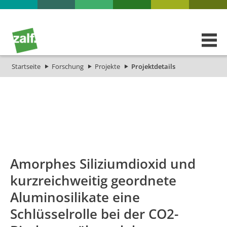
Startseite
Forschung
Projekte
Projektdetails
id
Titel_deu
Titel_eng
Projekt_Start
Proj
Amorphes Siliziumdioxid und
kurzreichweitig geordnete
Aluminosilikate eine
Schlüsselrolle bei der CO2-