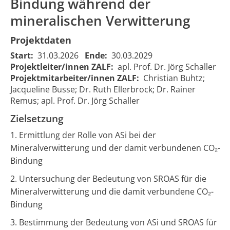
Bindung während der
mineralischen Verwitterung
Projektdaten
Start:
31.03.2026
Ende:
30.03.2029
Amorphes
Projektleiter/innen ZALF:
apl. Prof. Dr. Jörg Schaller
Siliziumdioxid
Projektmitarbeiter/innen ZALF:
Christian Buhtz;
und
Amorphous
Jacqueline Busse; Dr. Ruth Ellerbrock; Dr. Rainer
kurzreichweitig
silica and short
Remus; apl. Prof. Dr. Jörg Schaller
geordnete
ranged ordered
Aluminosilikate
Zielsetzung
aluminosilicates
01.04.2026
31.0
2599
eine
as key player
00:00:00
00:0
1. Ermittlung der Rolle von ASi bei der
Schlüsselrolle
for CO2 binding
bei der CO2-
Mineralverwitterung und der damit verbundenen CO₂-
during mineral
Bindung
Bindung
weathering
während der
2. Untersuchung der Bedeutung von SROAS für die
mineralischen
Mineralverwitterung und die damit verbundene CO₂-
Verwitterung
Bindung
​3. Bestimmung der Bedeutung von ASi und SROAS für