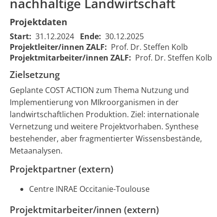
nachhaltige Landwirtschaft
Projektdaten
Start:
31.12.2024
Ende:
30.12.2025
Cost Action
Projektleiter/innen ZALF:
Prof. Dr. Steffen Kolb
Cost Action
CA22142 - ROOT
Projektmitarbeiter/innen ZALF:
Prof. Dr. Steffen Kolb
CA22142 - ROOT
BENEFIT:
BENEFIT:
Zielsetzung
Nützliche
Beneficial root-
01.01.2025
3
2556
wurzelassozieerte
​Geplante COST ACTION zum Thema Nutzung und
associated
00:00:00
0
Mikroorganismen
microorganisms
Implementierung von MIkroorganismen in der
für eine
for sustainable
landwirtschaftlichen Produktion. Ziel: internationale
nachhaltige
agriculture
Vernetzung und weitere Projektvorhaben. Synthese
Landwirtschaft
bestehender, aber fragmentierter Wissensbestände,
Metaanalysen.
Projektpartner (extern)
Centre INRAE Occitanie-Toulouse
Projektmitarbeiter/innen (extern)