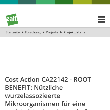
Startseite
Forschung
Projekte
Projektdetails
id
Titel_deu
Titel_eng
Projekt_Start
P
Cost Action CA22142 - ROOT
BENEFIT: Nützliche
wurzelassozieerte
Mikroorganismen für eine