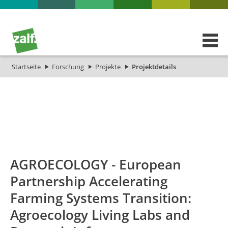
Startseite
Forschung
Projekte
Projektdetails
id
Titel_deu
Titel_eng
Projekt_Start
Proj
AGROECOLOGY - European
Partnership Accelerating
Farming Systems Transition:
Agroecology Living Labs and