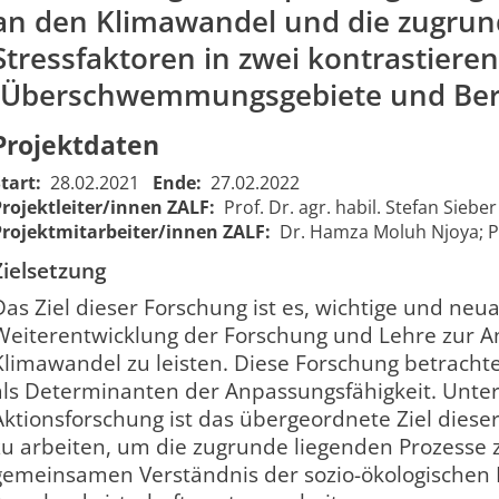
an den Klimawandel und die zugrun
Stressfaktoren in zwei kontrastier
(Überschwemmungsgebiete und Ber
Projektdaten
Vulnerability and
Vulnerability and Resilience
Resilience RE-Ability
Start:
28.02.2021
Ende:
27.02.2022
RE-Ability - Vulnerabilität
- Vulnerability and
Projektleiter/innen ZALF:
Prof. Dr. agr. habil. Stefan Sieber
und Resilienz im semiariden
Resilience in the
Projektmitarbeiter/innen ZALF:
Dr. Hamza Moluh Njoya; Pro
Gebiet des hohen Nordens
Semiarid Area of the
Zielsetzung
von Kamerun:
Far North Region of
Untersuchung von
Cameroon:Exploring
Das Ziel dieser Forschung ist es, wichtige und neua
Maßnahmen zur
Measures to
Weiterentwicklung der Forschung und Lehre zur 
Verbesserung der
Enhance the
01.03
Klimawandel zu leisten. Diese Forschung betrachtet
2210
Anpassungsfähigkeit von
Adaptive Capacity of
00:00
als Determinanten der Anpassungsfähigkeit. Unter
Gemeinden an den
Communities to
Aktionsforschung ist das übergeordnete Ziel diese
Klimawandel und die
Pressures of
zu arbeiten, um die zugrunde liegenden Prozesse 
zugrundeliegenden
Climate Change and
Stressfaktoren in zwei
Underlying
gemeinsamen Verständnis der sozio-ökologischen R
kontrastierenden
Stressors in Two