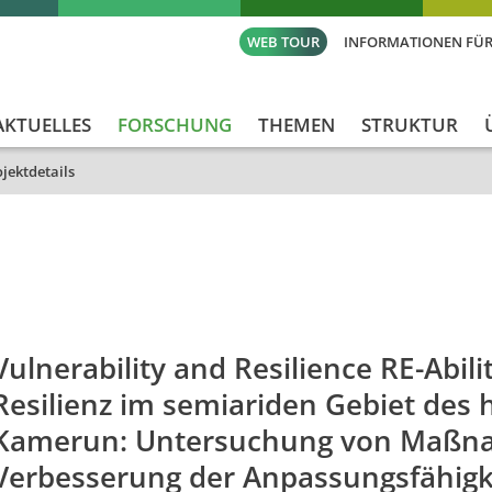
WEB TOUR
INFORMATIONEN FÜR
AKTUELLES
FORSCHUNG
THEMEN
STRUKTUR
jektdetails
id
Titel_deu
Titel_eng
Proje
Vulnerability and Resilience RE-Abili
Resilienz im semiariden Gebiet des
Kamerun: Untersuchung von Maßn
Verbesserung der Anpassungsfähig