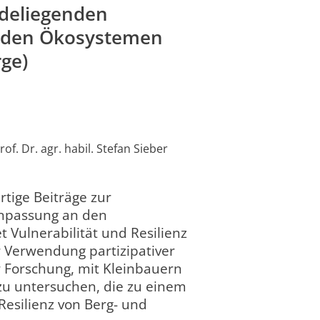
deliegenden
enden Ökosystemen
ge)
f. Dr. agr. habil. Stefan Sieber
rtige Beiträge zur
Anpassung an den
Pr
.2021
28.02.2022
 Vulnerabilität und Resilienz
abgeschlossen
completed
2 
:00
00:00:00
 Verwendung partizipativer
un
r Forschung, mit Kleinbauern
zu untersuchen, die zu einem
esilienz von Berg- und