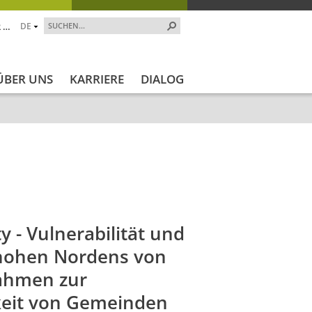
 …
DE
ÜBER UNS
KARRIERE
DIALOG
kt_Start
Projekt_Ende
Projektstatus
Projektstatus_en
ty - Vulnerabilität und
 hohen Nordens von
ahmen zur
keit von Gemeinden