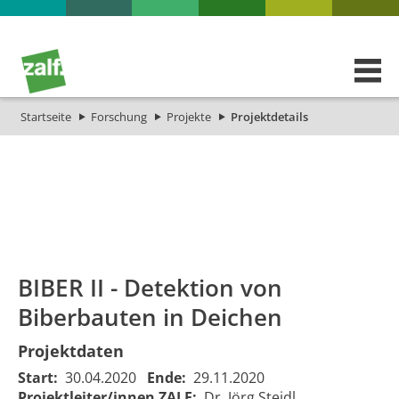
Startseite
Forschung
Projekte
Projektdetails
id
Titel_deu
Titel_eng
Projekt_Start
Projekt_
BIBER II - Detektion von
Biberbauten in Deichen
Projektdaten
Start:
30.04.2020
Ende:
29.11.2020
Projektleiter/innen ZALF:
Dr. Jörg Steidl