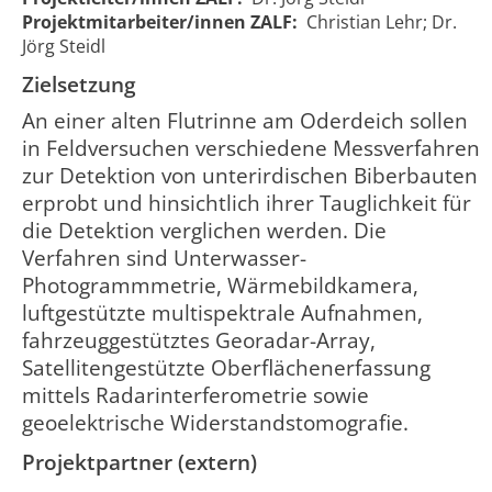
Projektmitarbeiter/innen ZALF:
Christian Lehr; Dr.
Jörg Steidl
Zielsetzung
An einer alten Flutrinne am Oderdeich sollen
in Feldversuchen verschiedene Messverfahren
zur Detektion von unterirdischen Biberbauten
erprobt und hinsichtlich ihrer Tauglichkeit für
die Detektion verglichen werden. Die
BIBER II -
BIBER II -
Detektion
Detection of
Verfahren sind Unterwasser-
01.05.2020
30.11.202
2160
von
beaver
Photogrammmetrie, Wärmebildkamera,
00:00:00
00:00:00
Biberbauten
constructions
luftgestützte multispektrale Aufnahmen,
in Deichen
in dikes
fahrzeuggestütztes Georadar-Array,
Satellitengestützte Oberflächenerfassung
mittels Radarinterferometrie sowie
geoelektrische Widerstandstomografie.
Projektpartner (extern)