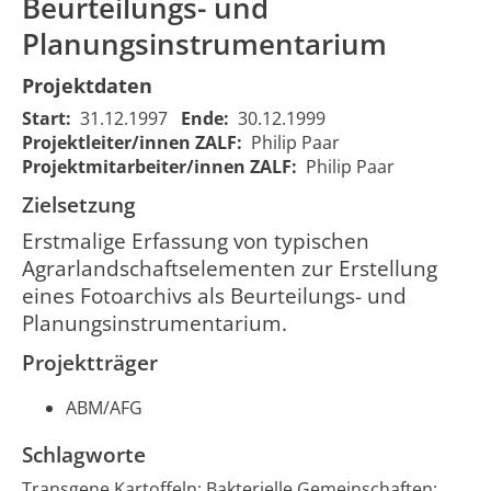
Beurteilungs- und
recording of
characteristic
Planungsinstrumentarium
Erstmalige Erfassung von
agricultural
typischen
landscape
Projektdaten
Agrarlandschaftselementen
elements to
01.01.199
178
zur Erstellung eines
Start:
31.12.1997
Ende:
30.12.1999
build a photo
00:00:00
Fotoarchivs als
Projektleiter/innen ZALF:
Philip Paar
archive as a
Beurteilungs- und
Projektmitarbeiter/innen ZALF:
Philip Paar
basis for
Planungsinstrumentarium
landscape
Zielsetzung
assessments
Erstmalige Erfassung von typischen
and planning
Agrarlandschaftselementen zur Erstellung
eines Fotoarchivs als Beurteilungs- und
Planungsinstrumentarium.
Projektträger
ABM/AFG
Schlagworte
Transgene Kartoffeln; Bakterielle Gemeinschaften;