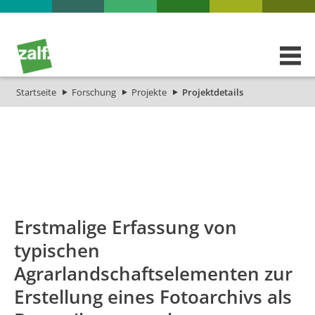
Startseite
Forschung
Projekte
Projektdetails
id
Titel_deu
Titel_eng
Projekt_S
Erstmalige Erfassung von
typischen
Agrarlandschaftselementen zur
Erstellung eines Fotoarchivs als
Initial