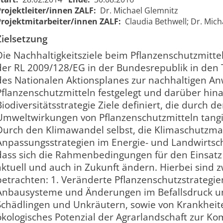
Projektleiter/innen ZALF:
Dr. Michael Glemnitz
Projektmitarbeiter/innen ZALF:
Claudia Bethwell; Dr. Mic
Zielsetzung
Die Nachhaltigkeitsziele beim Pflanzenschutzmitte
der RL 2009/128/EG in der Bundesrepublik in den
des Nationalen Aktionsplanes zur nachhaltigen 
Pflanzenschutzmitteln festgelegt und darüber hina
Biodiversitätsstrategie Ziele definiert, die durch d
Umweltwirkungen von Pflanzenschutzmitteln tang
Durch den Klimawandel selbst, die Klimaschutz
Anpassungsstrategien im Energie- und Landwirtscha
dass sich die Rahmenbedingungen für den Einsatz
aktuell und auch in Zukunft ändern. Hierbei sind
betrachten: 1. Veränderte Pflanzenschutzstrategi
Anbausysteme und Änderungen im Befallsdruck u
Schädlingen und Unkräutern, sowie von Krankheite
ökologisches Potenzial der Agrarlandschaft zur K