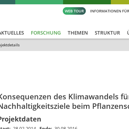
WEB TOUR
INFORMATIONEN FÜR
AKTUELLES
FORSCHUNG
THEMEN
STRUKTUR
jektdetails
id
Titel_deu
Titel_eng
Projekt_St
Konsequenzen des Klimawandels für
Nachhaltigkeitsziele beim Pflanzens
Projektdaten
Start:
28.02.2014
Ende:
30.08.2016