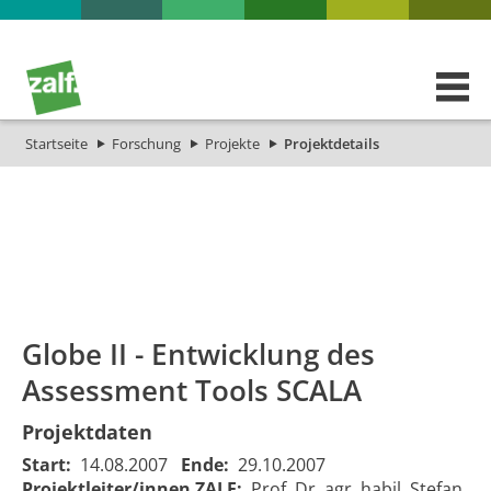
Startseite
Forschung
Projekte
Projektdetails
id
Titel_deu
Titel_eng
Projekt_Start
Projekt_E
Globe II - Entwicklung des
Assessment Tools SCALA
Projektdaten
Start:
14.08.2007
Ende:
29.10.2007
Projektleiter/innen ZALF:
Prof. Dr. agr. habil. Stefan