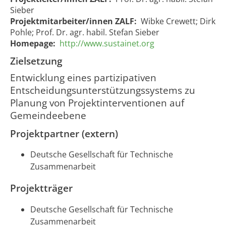
Globe II -
Sieber
Globe II -
Entwicklung
Projektmitarbeiter/innen ZALF:
Wibke Crewett; Dirk
Development
des
15.08.2007
30.10.2007
Pohle; Prof. Dr. agr. habil. Stefan Sieber
1470
of the
Assessment
00:00:00
00:00:00
Homepage:
http://www.sustainet.org
Assessment
Tools
Tool SCALA
Zielsetzung
SCALA
Entwicklung eines partizipativen
Entscheidungsunterstützungssystems zu
Planung von Projektinterventionen auf
Gemeindeebene
Projektpartner (extern)
Deutsche Gesellschaft für Technische
Zusammenarbeit
Projektträger
Deutsche Gesellschaft für Technische
Zusammenarbeit