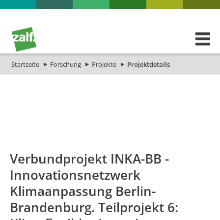
Startseite
Forschung
Projekte
Projektdetails
id
Titel_deu
Titel_eng
Projekt_Start
P
Verbundprojekt INKA-BB -
Innovationsnetzwerk
Klimaanpassung Berlin-
Brandenburg. Teilprojekt 6:
Cooperative