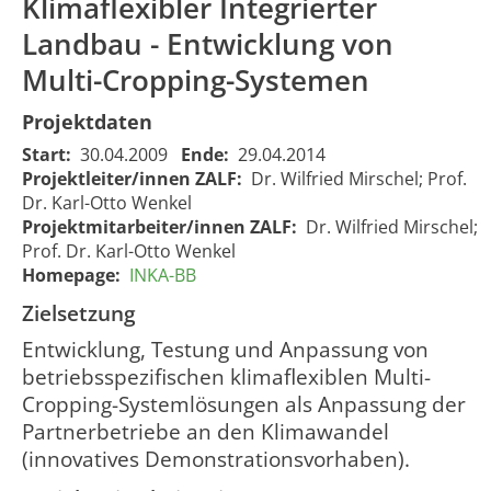
Klimaflexibler Integrierter
project INKA-
Verbundprojekt
BB -
Landbau - Entwicklung von
INKA-BB -
Innovation
Innovationsnetzwerk
Multi-Cropping-Systemen
network
Klimaanpassung
climate
Berlin-Brandenburg.
Projektdaten
adaptation
01.05.2009
3
1222
Teilprojekt 6:
Berlin-
00:00:00
0
Start:
30.04.2009
Ende:
29.04.2014
Klimaflexibler
Brandenburg.
Projektleiter/innen ZALF:
Dr. Wilfried Mirschel; Prof.
Integrierter Landbau
Sub-project 6:
Dr. Karl-Otto Wenkel
- Entwicklung von
Climate-
Projektmitarbeiter/innen ZALF:
Dr. Wilfried Mirschel;
Multi-Cropping-
flexible
Prof. Dr. Karl-Otto Wenkel
Systemen
integrated
Homepage:
INKA-BB
farming
Zielsetzung
Entwicklung, Testung und Anpassung von
betriebsspezifischen klimaflexiblen Multi-
Cropping-Systemlösungen als Anpassung der
Partnerbetriebe an den Klimawandel
(innovatives Demonstrationsvorhaben).