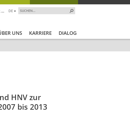
 …
DE
ÜBER UNS
KARRIERE
DIALOG
t_Ende
Projektstatus
Projektstatus_en
ZALF_Instit
und HNV zur
2007 bis 2013