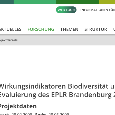
WEB TOUR
INFORMATIONEN FÜR
AKTUELLES
FORSCHUNG
THEMEN
STRUKTUR
jektdetails
id
Titel_deu
Titel_eng
Projekt_Start
Projek
Wirkungsindikatoren Biodiversität 
Evaluierung des EPLR Brandenburg 
Projektdaten
Start:
28.02.2009
Ende:
29.06.2009