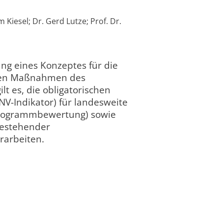
 Kiesel; Dr. Gerd Lutze; Prof. Dr.
tung eines Konzeptes für die
anten Maßnahmen des
lt es, die obligatorischen
HNV-Indikator) für landesweite
(Programmbewertung) sowie
bestehender
Leibniz-Zentrum f
rarbeiten.
2009
Agrarlandschaftsf
abgeschlossen
completed
0
(ZALF) e. V. (Projek
2018)