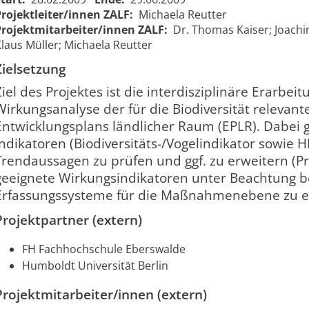
Projektleiter/innen ZALF:
Michaela Reutter
Projektmitarbeiter/innen ZALF:
Dr. Thomas Kaiser; Joachim
laus Müller; Michaela Reutter
Zielsetzung
Ziel des Projektes ist die interdisziplinäre Erarbei
Wirkungsanalyse der für die Biodiversität relev
Entwicklungsplans ländlicher Raum (EPLR). Dabei gi
Indikatoren (Biodiversitäts-/Vogelindikator sowie 
Trendaussagen zu prüfen und ggf. zu erweitern 
Wirkungsindikatoren
geeignete Wirkungsindikatoren unter Beachtung 
Biodiversität und
Impact
Erfassungssysteme für die Maßnahmenebene zu e
HNV zur Evaluierung
indicators
01.03.2009
30.06.
1167
des EPLR
biodiversity
00:00:00
00:00:0
Projektpartner (extern)
Brandenburg 2007
and HNV
bis 2013
FH Fachhochschule Eberswalde
Humboldt Universität Berlin
Projektmitarbeiter/innen (extern)