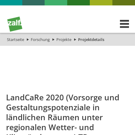
Startseite
Forschung
Projekte
Projektdetails
id
Titel_deu
Titel_eng
Projekt_S
LandCaRe 2020 (Vorsorge und
Gestaltungspotenziale in
ländlichen Räumen unter
regionalen Wetter- und