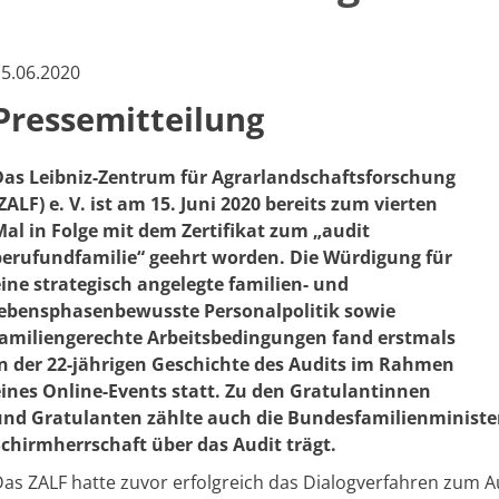
5.06.2020
Pressemitteilung
Das Leibniz-Zentrum für Agrarlandschaftsforschung
ZALF) e. V. ist am 15. Juni 2020 bereits zum vierten
Mal in Folge mit dem Zertifikat zum „audit
berufundfamilie“ geehrt worden. Die Würdigung für
eine strategisch angelegte familien- und
lebensphasenbewusste Personalpolitik sowie
familiengerechte Arbeitsbedingungen fand erstmals
in der 22-jährigen Geschichte des Audits im Rahmen
eines Online-Events statt. Zu den Gratulantinnen
und Gratulanten zählte auch die Bundesfamilienministerin
Schirmherrschaft über das Audit trägt.
as ZALF hatte zuvor erfolgreich das Dialogverfahren zum A