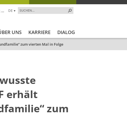
 …
DE
ÜBER UNS
KARRIERE
DIALOG
undfamilie“ zum vierten Mal in Folge
ewusste
 erhält
ndfamilie“ zum