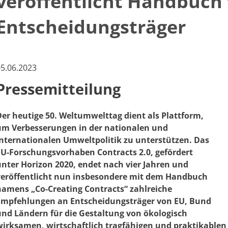
veröffentlicht Handbuch f
Entscheidungsträger
​​​​​​​​​05.06.2023
Pressemitteilung
Der heutige 50. Weltumwelttag dient als Plattform,
um Verbesserungen in der nationalen und
internationalen Umweltpolitik zu unterstützen. Das
EU-Forschungsvorhaben Contracts 2.0, gefördert
unter Horizon 2020, endet nach vier Jahren und
veröffentlicht nun insbesondere mit dem Handbuch
namens „Co-Creating Contracts“ zahlreiche
Empfehlungen an Entscheidungsträger von EU, Bund
und Ländern für die Gestaltung von ökologisch
wirksamen, wirtschaftlich tragfähigen und praktikabl