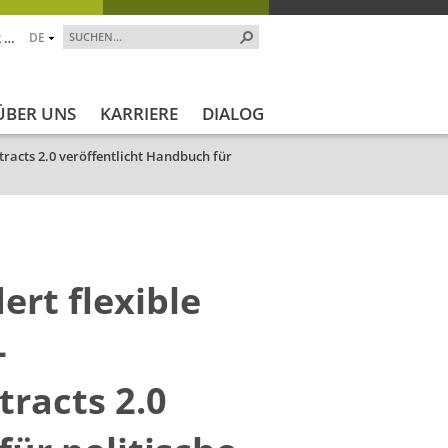
 …
DE
ÜBER UNS
KARRIERE
DIALOG
racts 2.0 veröffentlicht Handbuch für
ert flexible
-
racts 2.0