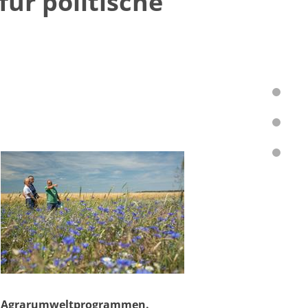
ür politische
en Agrarumweltprogrammen.