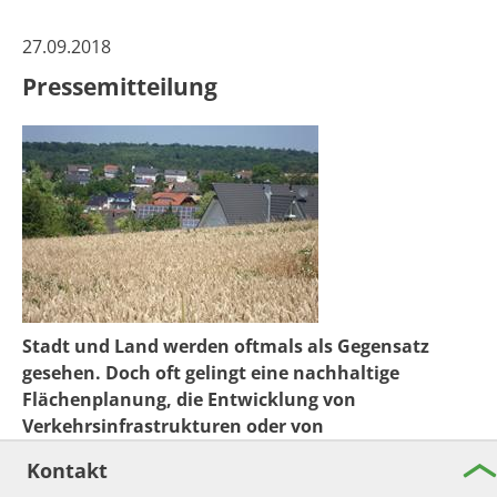
27.09.2018
Pressemitteilung
Stadt und Land werden oftmals als Gegensatz
gesehen. Doch oft gelingt eine nachhaltige
Flächenplanung, die Entwicklung von
Verkehrsinfrastrukturen oder von
Bildungsangeboten nur gemeinsam. Im September
Kontakt
startete das vom Bundesministerium für Bildung