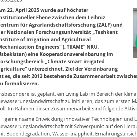
Am 22. April 2025 wurde auf höchster
institutioneller Ebene zwischen dem Leibniz-
Zentrum für Agrarlandschaftsforschung (ZALF) und
der Nationalen Forschungsuniversität „Tashkent
nstitute of Irrigation and Agricultural
Mechanization Engineers“ („TIIAME“ NRU,
Usbekistan) eine Kooperationsvereinbarung im
Forschungsbereich „Climate smart irrigated
agriculture“ unterzeichnet. Ziel der Vereinbarung
ist es, die seit 2013 bestehende Zusammenarbeit zwisch
u formalisieren. ​
nsbesondere ist geplant, ein Living Lab im Bereich der klim
ewässerungslandwirtschaft zu initiieren, das zum ersten M
oll. Im Rahmen dieser Zusammenarbeit sind folgende Aktivit
gemeinsame Entwicklung innovativer Technologien und L
Bewässerungslandwirtschaft mit Schwerpunkt auf den He
mit Bodendegradation, Wasserknappheit, Ernährungsunsich