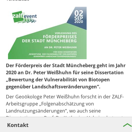
Der Förderpreis der Stadt Müncheberg geht im Jahr
2020 an Dr. Peter Weißhuhn für seine Dissertation
„Bewertung der Vulnerabilität von Biotopen
gegenüber Landschaftsveränderungen“.
Der Geoökologe Peter Weißhuhn forscht in der ZALF-
Arbeitsgruppe „Folgenabschätzung von
Landnutzungsänderungen“, wo auch seine
Dissertation von Prof. Dr. Katharina Helming betreut
Kontakt
wurde. Prof. Hubert Wiggering von der Universität