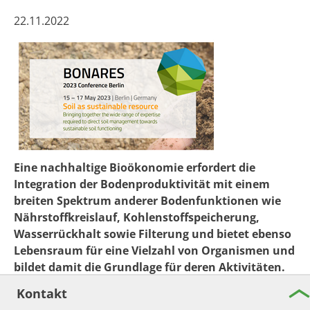
22.11.2022
Eine nachhaltige Bioökonomie erfordert die
Integration der Bodenproduktivität mit einem
breiten Spektrum anderer Bodenfunktionen wie
Nährstoffkreislauf, Kohlenstoffspeicherung,
Wasserrückhalt sowie Filterung und bietet ebenso
Lebensraum für eine Vielzahl von Organismen und
bildet damit die Grundlage für deren Aktivitäten.
Die Konferenz wird Forschende verschiedener
Kontakt
Disziplinen zusammenbringen, um Strategien für eine