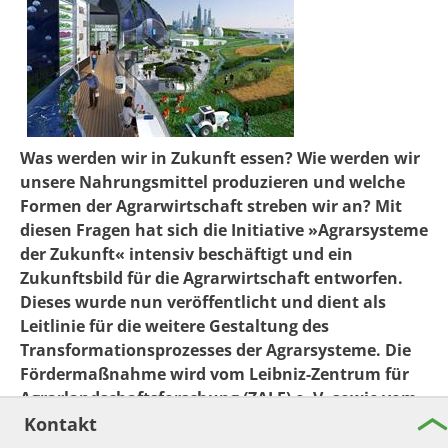
Was werden wir in Zukunft essen? Wie werden wir
unsere Nahrungsmittel produzieren und welche
Formen der Agrarwirtschaft streben wir an? Mit
diesen Fragen hat sich die Initiative »Agrarsysteme
der Zukunft« intensiv beschäftigt und ein
Zukunftsbild für die Agrarwirtschaft entworfen.
Dieses wurde nun veröffentlicht und dient als
Leitlinie für die weitere Gestaltung des
Transformationsprozesses der Agrarsysteme. Die
Fördermaßnahme wird vom Leibniz-Zentrum für
Agrarlandschaftsforschung (ZALF) e. V. sowie vom
Leibniz-Institut für Gemüse- und Zierpflanzenbau
Kontakt
(IGZ) koordiniert. Das ZALF leitet zudem mit "DAKIS"