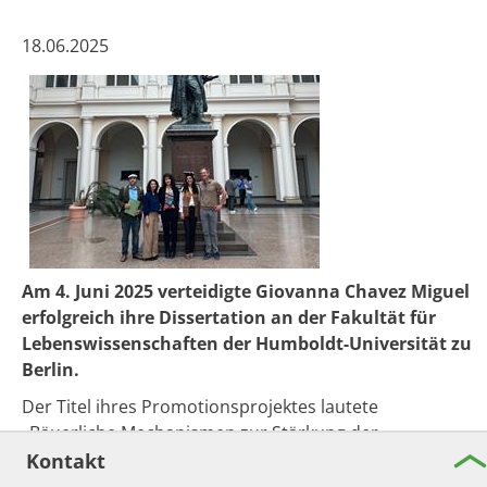
​​​​​​​18.06.2025
Am 4. Juni 2025 verteidigte Giovanna Chavez Miguel
erfolgreich ihre Dissertation an der Fakultät für
Lebenswissenschaften der Humboldt-Universität zu
Berlin.
Der Titel ihres Promotionsprojektes lautete
„Bäuerliche Mechan​ismen zur Stärkung der
Agrarökologie in den Anden: Stimmen von sozialen
Kontakt
Bewegungen und bäuerlichen Familienbetrieben in