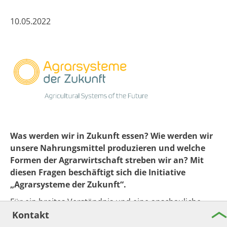
​​10.05.2022
Was werden wir in Zukunft essen? Wie werden wir
unsere Nahrungsmittel produzieren und welche
Formen der Agrarwirtschaft streben wir an? Mit
diesen Fragen beschäftigt sich die Initiative
„Agrarsysteme der Zukunft“.
Für ein breites Verständnis und eine anschauliche
Wahrnehmung der Arbeiten der acht transdiziplinären
Kont​akt
Forschungsprojekte der "
Agrarsysteme der Zukunft
"