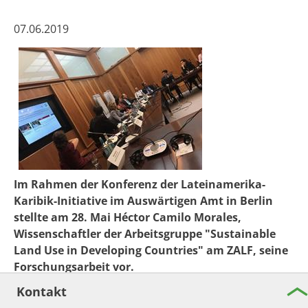
07.06.2019
Im Rahmen der Konferenz der Lateinamerika-
Karibik-Initiative im Auswärtigen Amt in Berlin
stellte am 28. Mai Héctor Camilo Morales,
Wissenschaftler der Arbeitsgruppe "Sustainable
Land Use in Developing Countries" am ZALF, seine
Forschungsarbeit vor.
Schwerpunkt des Diskussionsforums war die Frage von
Kontakt
Bildungs- und Forschungskooperationen zwischen