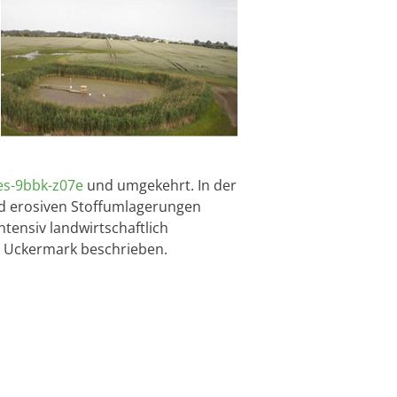
es-9bbk-z07e
und umgekehrt. In der
d erosiven Stoffumlagerungen
tensiv landwirtschaftlich
er Uckermark beschrieben.