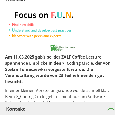
Am 11.03.2025 gab’s bei der ZALF Coffee Lecture
spannende Einblicke in den >_Coding Circle, der von
Stefan Tomaczewksi vorgestellt wurde. Die
Veranstaltung wurde von 23 Teilnehmenden gut
besucht.
In einer kleinen Vorstellungsrunde wurde schnell klar:
Beim >_Coding Circle geht es nicht nur um Software-
Entwickler. Auch viele Wissenschaftler mit
Kontakt
unterschiedlichsten Hintergründen, die in ihrer Arbeit