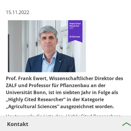
15.11.2022
Prof. Frank Ewert, Wissenschaftlicher Direktor des
ZALF und Professor für Pflanzenbau an der
Universität Bonn, ist im siebten Jahr in Folge als
„Highly Cited Researcher“ in der Kategorie
„Agricultural Sciences“ ausgezeichnet worden.
Heute wurde die Liste der „Highly Cited Researchers
2022“ veröffentlicht. Dabei handelt es sich um
Kontakt
Personen an Universitäten, Forschungseinrichtungen