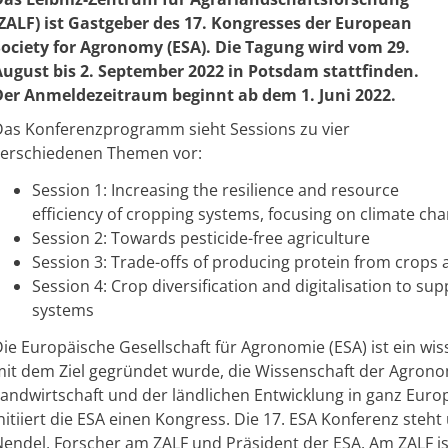
(ZALF) ist Gastgeber des 17. Kongresses der European
Society for Agronomy (ESA). Die Tagung wird vom 29.
August bis 2. September 2022 in Potsdam stattfinden.
Der Anmeldezeitraum beginnt ab dem 1. Juni 2022.
Das Konferenzprogramm sieht Sessions zu vier
verschiedenen Themen vor:
Session 1: Increasing the resilience and resource
efficiency of cropping systems, focusing on climate ch
Session 2: Towards pesticide-free agriculture
Session 3: Trade-offs of producing protein from crops 
Session 4: Crop diversification and digitalisation to s
systems
ie Europäische Gesellschaft für Agronomie (ESA) ist ein wi
mit dem Ziel gegründet wurde, die Wissenschaft der Agron
andwirtschaft und der ländlichen Entwicklung in ganz Europa
nitiiert die ESA einen Kongress. Die 17. ESA Konferenz steht
endel, Forscher am ZALF und Präsident der ESA. Am ZALF ist