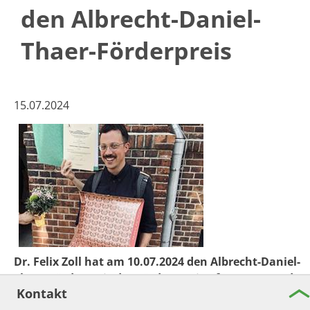
den Albrecht-Daniel-
Thaer-Förderpreis
​​​15.07.2024
Dr. Felix Zoll hat am 10.07.2024 den Albrecht-Daniel-
Thaer-Förderpreis des Fördervereins für Agrar- und
Kontakt
Gartenbauwissenschaften an der Humboldt-