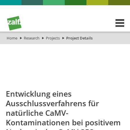
Home
Research
Projects
Project Details
id
Titel_deu
Titel_eng
Projek
Entwicklung eines
Ausschlussverfahrens für
natürliche CaMV-
Kontaminationen bei positivem