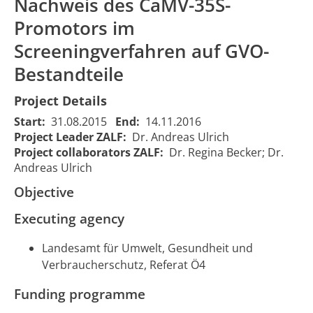
Nachweis des CaMV-35S-
Promotors im
Screeningverfahren auf GVO-
Bestandteile
Project Details
Start:
31.08.2015
End:
14.11.2016
Project Leader ZALF:
Dr. Andreas Ulrich
Entwicklung eines
Entwicklung eines
Project collaborators ZALF:
Dr. Regina Becker; Dr.
Ausschlussverfahrens
Ausschlussverfahrens
Andreas Ulrich
für natürliche CaMV-
für natürliche CaMV-
Kontaminationen bei
Kontaminationen bei
Objective
01/09
1796
positivem Nachweis
positivem Nachweis
00:00:
des CaMV-35S-
des CaMV-35S-
Executing agency
Promotors im
Promotors im
Screeningverfahren
Screeningverfahren
Landesamt für Umwelt, Gesundheit und
auf GVO-Bestandteile
auf GVO-Bestandteile
Verbraucherschutz, Referat Ö4
Funding programme