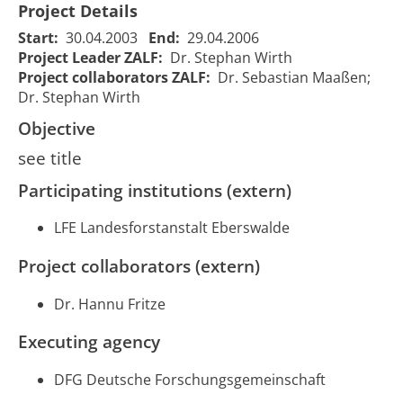
Project Details
Start:
30.04.2003
End:
29.04.2006
Project Leader ZALF:
Dr. Stephan Wirth
Project collaborators ZALF:
Dr. Sebastian Maaßen;
Dr. Stephan Wirth
Objective
see title
Participating institutions (extern)
LFE Landesforstanstalt Eberswalde
Strukturelle
Soil
Zusammensetzung
microbial
Project collaborators (extern)
und Aktivitäten
diversity and
mikrobieller
activities of
Dr. Hannu Fritze
Lebensgemeinschaften
an acid
01/05/2003
231
einer podsoligen
brown earth
Executing agency
00:00:00
0
Braunerde
under pine
(Rohhumus) auf einem
after partial
DFG Deutsche Forschungsgemeinschaft
im Umbau
thinning for