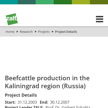
Home
Research
Projects
Project Details
id
Titel_deu
Titel_eng
Projekt_Start
Projek
Beefcattle production in the
Kaliningrad region (Russia)
Project Details
Start:
31.12.2003
End:
30.12.2007
Beefcattle
Project Leader ZALF:
Prof. Dr. Gisbert Schalitz