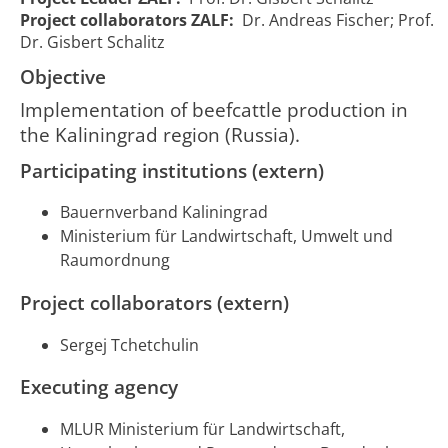
Fleischrindhaltung
production
Project collaborators ZALF:
Dr. Andreas Fischer; Prof.
in der Region
in the
01/01/2004
31/12/
Dr. Gisbert Schalitz
637
Kaliningrad,
Kaliningrad
00:00:00
00:00:0
Objective
Russland
region
(Russia)
Implementation of beefcattle production in
the Kaliningrad region (Russia).
Participating institutions (extern)
Bauernverband Kaliningrad
Ministerium für Landwirtschaft, Umwelt und
Raumordnung
Project collaborators (extern)
Sergej Tchetchulin
Executing agency
MLUR Ministerium für Landwirtschaft,