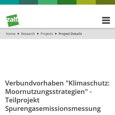
Home
Research
Projects
Project Details
id
Titel_deu
Titel_eng
Verbundvorhaben "Klimaschutz:
Moornutzungsstrategien" -
Teilprojekt
Spurengasemissionsmessung