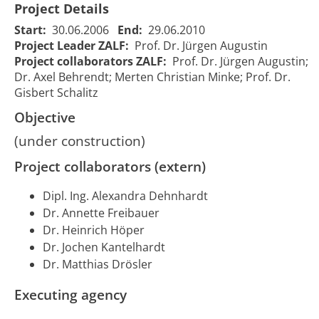
Project Details
Start:
30.06.2006
End:
29.06.2010
Project Leader ZALF:
Prof. Dr. Jürgen Augustin
Project collaborators ZALF:
Prof. Dr. Jürgen Augustin;
Dr. Axel Behrendt; Merten Christian Minke; Prof. Dr.
Gisbert Schalitz
Objective
Verbundvorhaben
"Klimaschutz:
(under construction)
Verbundvorhaben
Moornutzungsstrategien" -
"Klimaschutz:
Project collaborators (extern)
Teilprojekt
1007
Moornutzungsstrateg
Spurengasemissionsmessung
Teilprojekt
Dipl. Ing. Alexandra Dehnhardt
Testgebiete 3 & 4;
Spurengasemission
Hochskalierung;
Dr. Annette Freibauer
Regionalisierung
Dr. Heinrich Höper
Dr. Jochen Kantelhardt
Dr. Matthias Drösler
Executing agency