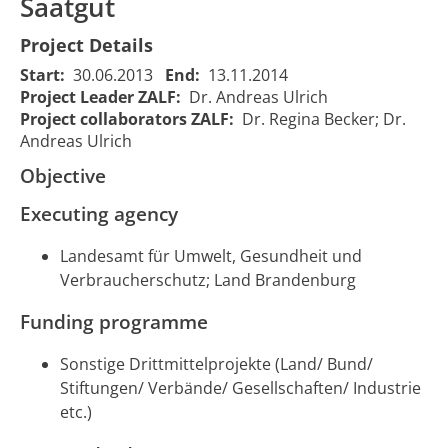
Saatgut
Project Details
Start:
30.06.2013
End:
13.11.2014
Project Leader ZALF:
Dr. Andreas Ulrich
Project collaborators ZALF:
Dr. Regina Becker; Dr.
Andreas Ulrich
Objective
Executing agency
Landesamt für Umwelt, Gesundheit und
Verbraucherschutz; Land Brandenburg
Funding programme
Wahrscheinlichkeit
Wahrscheinlichkeit
Sonstige Drittmittelprojekte (Land/ Bund/
des Nachweises
des Nachweises
Stiftungen/ Verbände/ Gesellschaften/ Industrie
des 35S-
des 35S-
etc.)
Promotors und
Promotors und
01/07/2013
1537
des nos-
des nos-