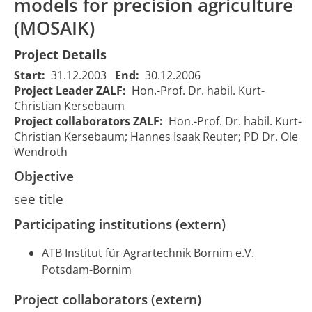
models for precision agriculture
spatial
variability of
(MOSAIK)
Analyse der räumlichen
selected soil
Variabilität ausgewählter
and crop
Project Details
Boden- und
properties
Pflanzenbestandsmerkmale
Start:
31.12.2003
End:
30.12.2006
and their
und ihrer Wechselwirkung
Project Leader ZALF:
Hon.-Prof. Dr. habil. Kurt-
interactions
01/01/200
669
auf Ackerflächen als
Christian Kersebaum
on arable
00:00:00
Grundlage verbesserter
Project collaborators ZALF:
Hon.-Prof. Dr. habil. Kurt-
fields as a
Steuerungsmodelle zur
Christian Kersebaum; Hannes Isaak Reuter; PD Dr. Ole
basis for
teilflächenspezifischen
Wendroth
management
Bewirtschaftung (Projekt
models for
Objective
MOSAIK)
precision
see title
agriculture
(MOSAIK)
Participating institutions (extern)
ATB Institut für Agrartechnik Bornim e.V.
Potsdam-Bornim
Project collaborators (extern)