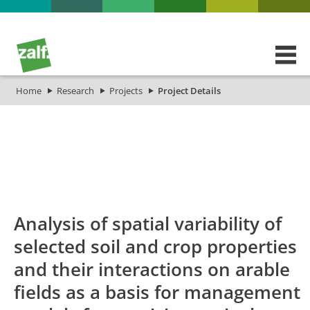
Home
Research
Projects
Project Details
id
Titel_deu
Titel_eng
Projekt_S
Analysis of spatial variability of
selected soil and crop properties
and their interactions on arable
fields as a basis for management
Analysis of