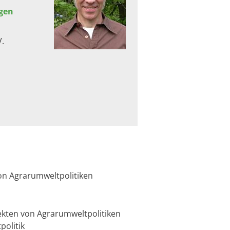
gen
V.
on Agrarumweltpolitiken
kten von Agrarumweltpolitiken
olitik