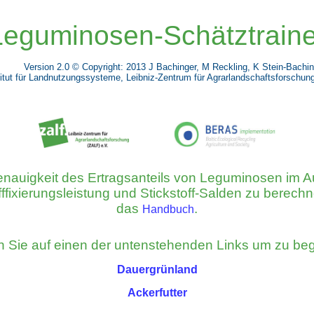
Leguminosen-Schätztraine
Version 2.0 © Copyright: 2013 J Bachinger, M Reckling, K Stein-Bachin
titut für Landnutzungssysteme,
Leibniz-Zentrum für Agrarlandschaftsforschung
genauigkeit des Ertragsanteils von Leguminosen
im A
ffixierungsleistung und Stickstoff-Salden zu berech
das
.
Handbuch
n Sie auf einen der untenstehenden Links um zu be
Dauergrünland
Ackerfutter