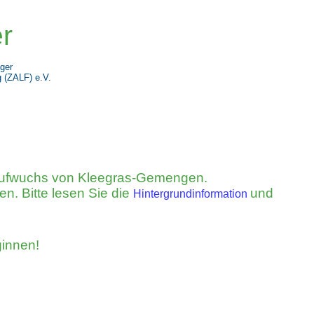
r
ger
 (
ZALF) e.V.
ufwuchs von Kleegras-Gemengen
.
nen
. Bitte lesen Sie die
und
Hintergrundinformation
ginnen!